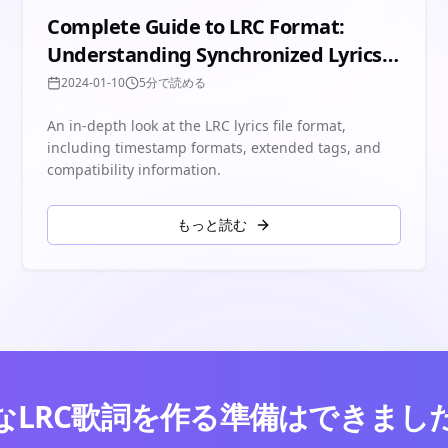
Complete Guide to LRC Format:
Understanding Synchronized Lyrics
Files
2024-01-10
5分で読める
An in-depth look at the LRC lyrics file format,
including timestamp formats, extended tags, and
compatibility information.
もっと読む
なLRC歌詞を作る準備はできまし