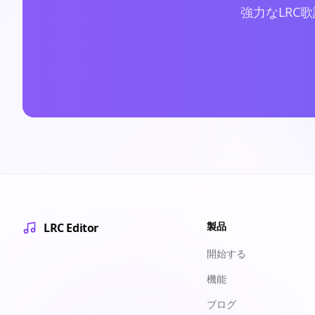
強力なLRC
製品
LRC Editor
開始する
機能
ブログ