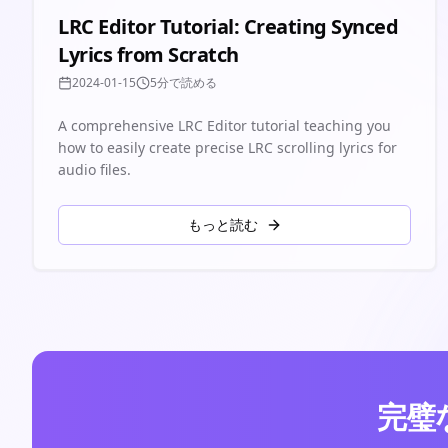
LRC Editor Tutorial: Creating Synced
Lyrics from Scratch
2024-01-15
5分で読める
A comprehensive LRC Editor tutorial teaching you
how to easily create precise LRC scrolling lyrics for
audio files.
もっと読む
完璧